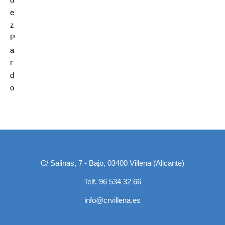
e
z
P
a
r
d
o
C/ Salinas, 7 - Bajo, 03400 Villena (Alicante)
Telf. 96 534 32 66
info@crvillena.es